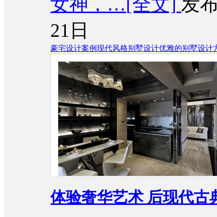
女神，…
[全文]
发布
21日
豪宅设计案例
现代风格别墅设计
优雅的别墅设计
体验奢华艺术 后现代古