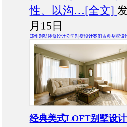
性、以沟…
[全文]
发
月15日
郑州别墅装修设计公司
别墅设计案例
古典别墅设
经典美式LOFT别墅设