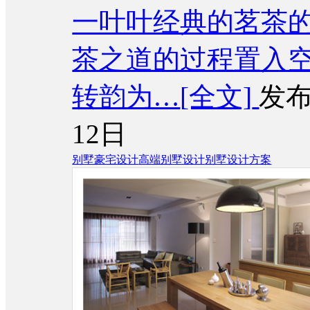
一叶叶经典的茗茶
茶之道的过程置入
转韵为…
[全文]
发布
12日
别墅豪宅设计
高端别墅设计
别墅设计方案