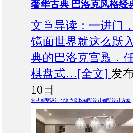
奢华古典 巴洛克风格经典
文章导读：一进门
镜面世界就这么跃
典的巴洛克宫殿，
棋盘式…
[全文]
发布
10日
复式别墅设计
巴洛克风格别墅设计
别墅设计方案