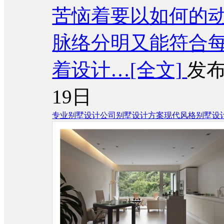
苦恼着要以如何的
脉络分明又能符合
着设计…
[全文]
发布
19日
专业别墅设计公司
别墅设计方案
现代风格别墅设