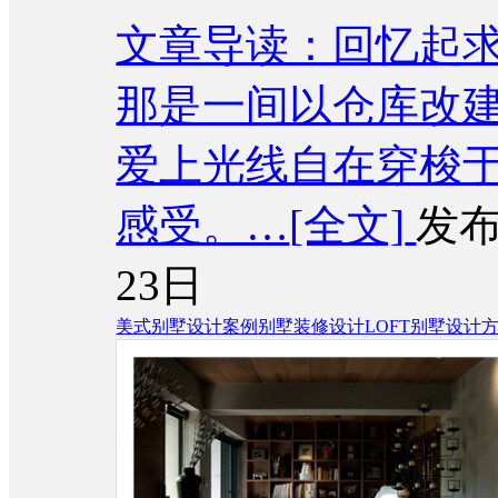
文章导读：回忆起
那是一间以仓库改建
爱上光线自在穿梭
感受。…
[全文]
发布
23日
美式别墅设计案例
别墅装修设计
LOFT别墅设计