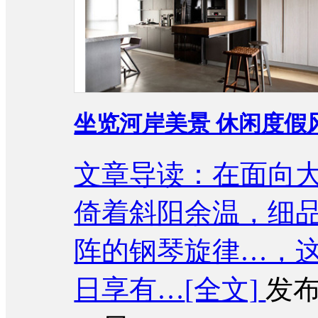
坐览河岸美景 休闲度假
文章导读：在面向
倚着斜阳余温，细
阵的钢琴旋律…，
日享有…
[全文]
发布