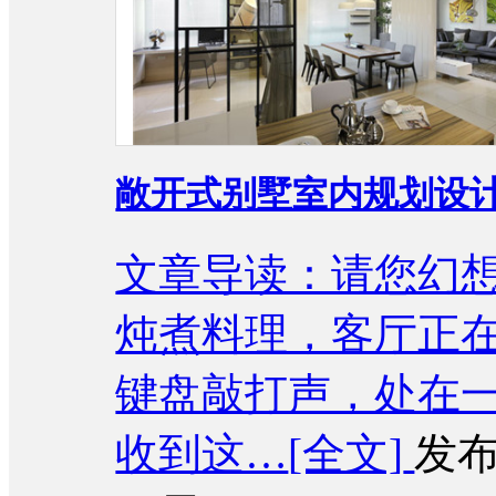
敞开式别墅室内规划设计
文章导读：请您幻
炖煮料理，客厅正
键盘敲打声，处在
收到这…
[全文]
发布