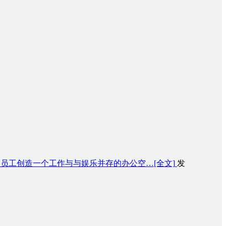
为员工创造一个工作与与娱乐并存的办公空…
[全文]
发