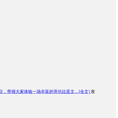
目，带领大家体验一场丰富的哥伦比亚文…
[全文]
发