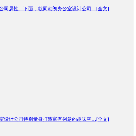
公司属性。下面，就同勃朗办公室设计公司…
[全文]
室设计公司特别量身打造富有创意的趣味空…
[全文]