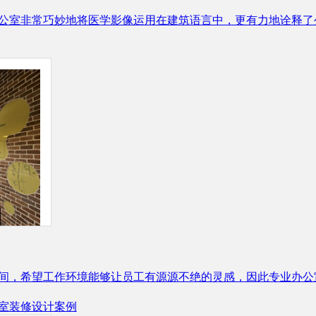
公室非常巧妙地将医学影像运用在建筑语言中，更有力地诠释了
间，希望工作环境能够让员工有源源不绝的灵感，因此专业办公
室装修设计案例