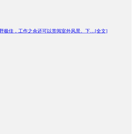
野极佳，工作之余还可以赏阅室外风景。下…
[全文]