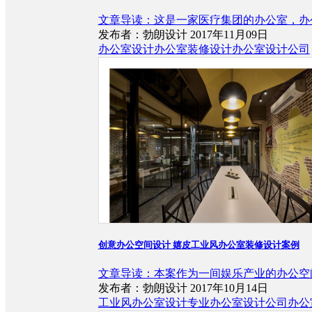
文章导读：这是一家医疗集团的办公室，办
发布者：勃朗设计 2017年11月09日
办公室设计
办公室装修设计
办公室设计公司
创意办公空间设计 嬉皮工业风办公室装修设计案例
文章导读：本案作为一间娱乐产业的办公空
发布者：勃朗设计 2017年10月14日
工业风办公室设计
专业办公室设计公司
办公