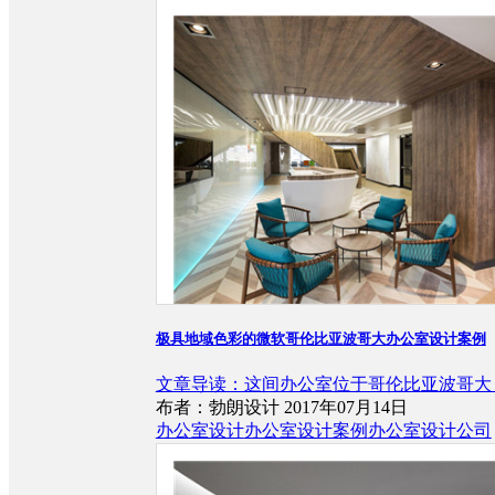
极具地域色彩的微软哥伦比亚波哥大办公室设计案例
文章导读：这间办公室位于哥伦比亚波哥大
布者：勃朗设计 2017年07月14日
办公室设计
办公室设计案例
办公室设计公司