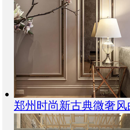
郑州时尚新古典微奢风