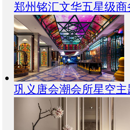
郑州铭汇文华五星级商
巩义唐会潮会所星空主