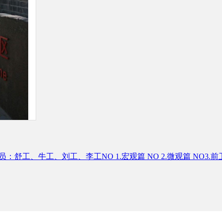
员：舒工、牛工、刘工、李工NO 1.宏观篇 NO 2.微观篇 NO3.前