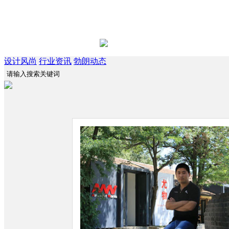
设计风尚
行业资讯
勃朗动态