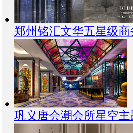
郑州铭汇文华五星级商
巩义唐会潮会所星空主