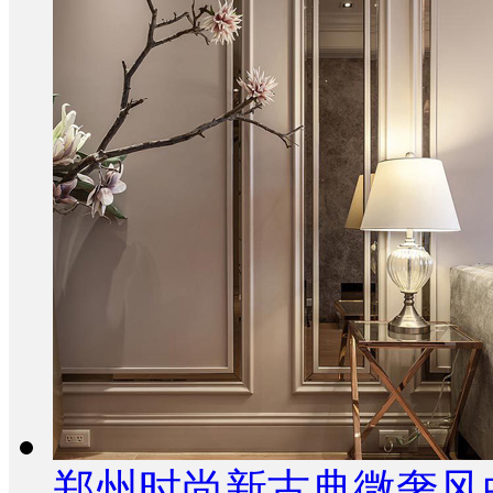
郑州时尚新古典微奢风