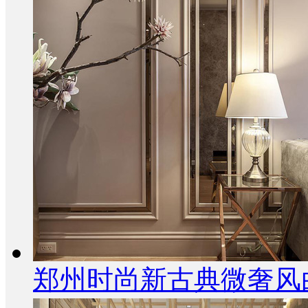
郑州时尚新古典微奢风