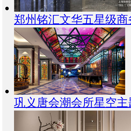
郑州铭汇文华五星级商
巩义唐会潮会所星空主