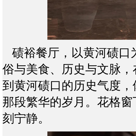
碛裕餐厅，以黄河碛口
俗与美食、历史与文脉，
到黄河碛口的历史气度，
那段繁华的岁月。
花格窗
刻宁静。