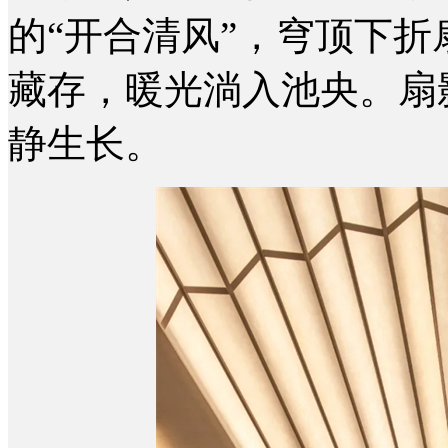
的“开合清风”，穹顶下
藏存，暖光淌入池央。扇
静生长。