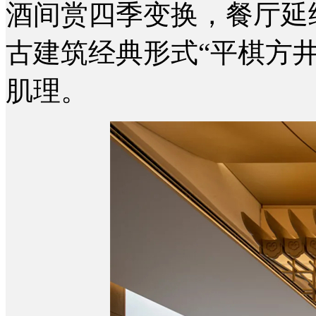
酒间赏四季变换，餐厅延
古建筑经典形式“平棋方
肌理。