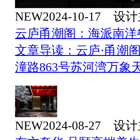
NEW
2024-10-17 
云庐甬潮阁：海派南洋
文章导读：云庐·甬潮
潼路863号苏河湾万象
NEW
2024-08-27 