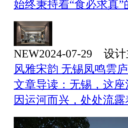
始终秉持着“食必求真”
NEW
2024-07-29 
风雅宋韵 无锡凤鸣雲
文章导读：无锡，这座
因运河而兴，处处流露