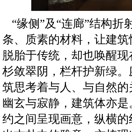
“缘侧”及“连廊”结构
条、质素的材料，让建筑
脱胎于传统，却也唤醒现
杉敛翠阴，栏杆护新绿。
筑思考着与人、与自然的
幽玄与寂静，建筑体亦是
约之间呈现画意，纵横的