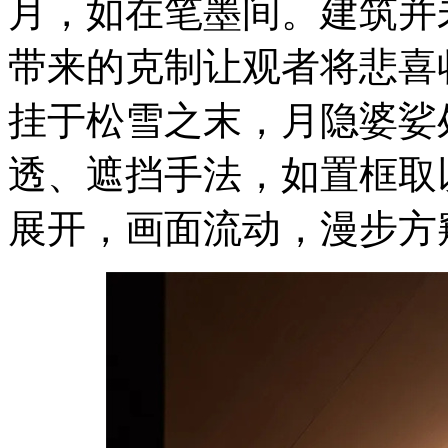
月，如在笔墨间。建筑并
带来的克制让观者将悲喜
挂于松雪之末，月隐婆娑
透、遮挡手法，如置框取
展开，画面流动，漫步方