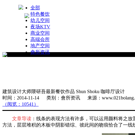
全部
特色餐饮
幼儿空间
夜场KTV
商业空间
高端会所
地产空间
會所资讯
建筑设计大师隈研吾最新餐饮作品 Shun Shoku 咖啡厅设计
时间：2014-11-14 类别：會所资讯 来源：www.021bola
（阅览：10541）
文章导读
：线条的表现方法有许多，可以运用颜料将之放
方法，层层堆积的木板中阴影错综、彼此间的吻痕恰合了一线