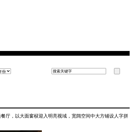
主题餐厅，以大面窗棂迎入明亮视域，宽阔空间中大方铺设人字拼