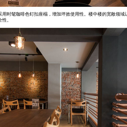
采用时髦咖啡色钉扣座榻，增加坪效使用性。楼中楼的宽敞领域
全性。