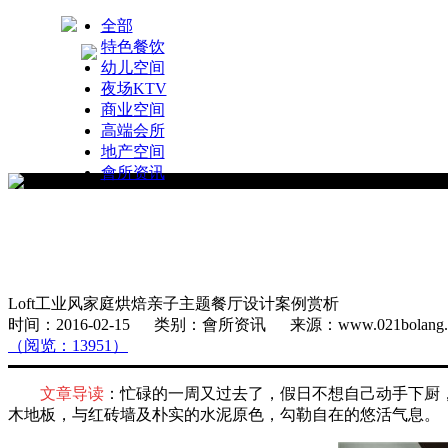
全部
特色餐饮
幼儿空间
夜场KTV
商业空间
高端会所
地产空间
會所资讯
Loft工业风家庭烘焙亲子主题餐厅设计案例赏析
时间：2016-02-15 类别：會所资讯 来源：www.021bola
（阅览：13951）
文章导读
：忙碌的一周又过去了，假日不想自己动手下厨，
木地板，与红砖墙及朴实的水泥原色，勾勒自在的悠活气息。