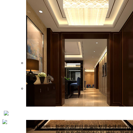
郑州西亚斯国际幼儿…
项目面积： 5000平方米
设计风格： 现代时尚
郑州维拉米特彩虹岛…
幼儿空间
项目面积： 3500㎡
设计风格： 现代童话主题
幼儿空间
版权声明：新闻咨询栏目是编辑整理全球前沿设