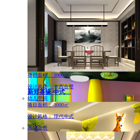
郑州名仕雅集高级商…
项目面积： 1000㎡
设计风格： 中西合璧
新郑茶缘·中式…
幼儿空间
项目面积： 3000㎡
设计风格： 现代中式
高端会所