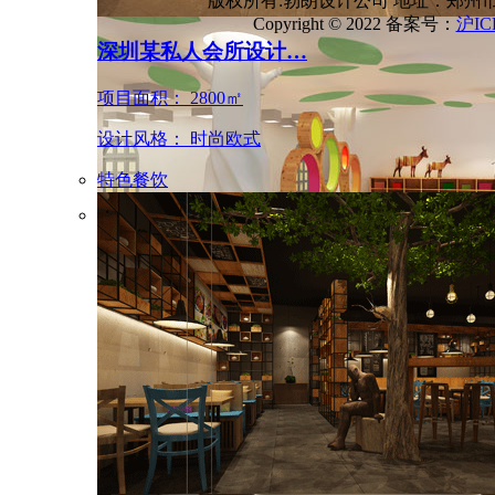
版权所有:勃朗设计公司 地址：郑州
Copyright © 2022 备案号：
沪IC
深圳某私人会所设计…
郑州东区海文实验幼…
项目面积： 2800㎡
项目面积： 20000平方米
设计风格： 时尚欧式
设计风格： 时尚简约
特色餐饮
高端会所