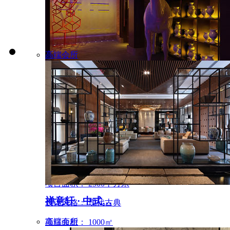
高端会所
河南YOYO主题量贩式…
项目面积： 2500平方米
禅意轩 · 中式…
设计风格： 现代古典
高端会所
项目面积： 1000㎡