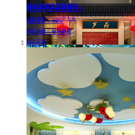
郑州茉莉宝贝高端幼…
西安年代公社豆花庄…
项目面积： 3200平方米
项目面积： 300㎡
设计风格： 自然童趣
设计风格： 复古时尚
幼儿空间
幼儿空间
中式茶楼设计 郑州…