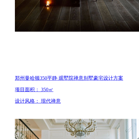
郑州曼哈顿350平静·观墅院禅意别墅豪宅设计方案
项目面积： 350㎡
设计风格： 现代禅意