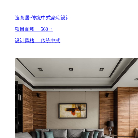
逸意居·传统中式豪宅设计
项目面积： 560㎡
设计风格： 传统中式