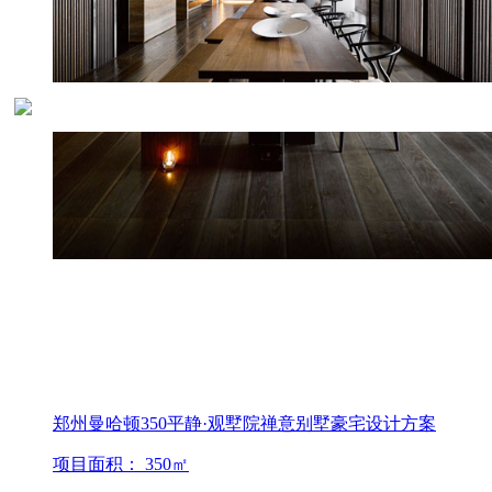
郑州曼哈顿350平静·观墅院禅意别墅豪宅设计方案
项目面积： 350㎡