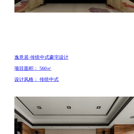
逸意居·传统中式豪宅设计
项目面积： 560㎡
设计风格： 传统中式