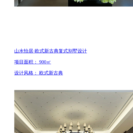
山水怡居·欧式新古典复式别墅设计
项目面积： 900㎡
设计风格： 欧式新古典