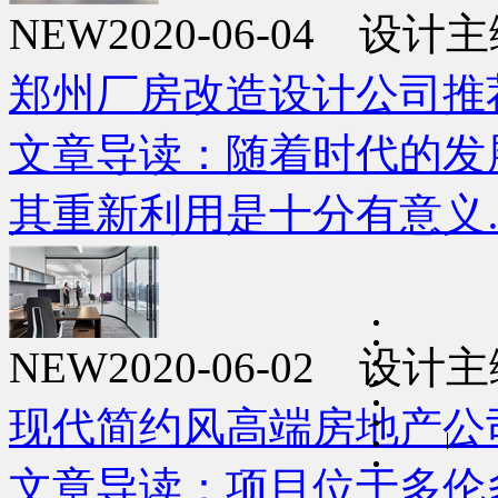
NEW
2020-06-04 设
郑州厂房改造设计公司推
文章导读：随着时代的发
其重新利用是十分有意义
NEW
2020-06-02 设
现代简约风高端房地产公
文章导读：项目位于多伦