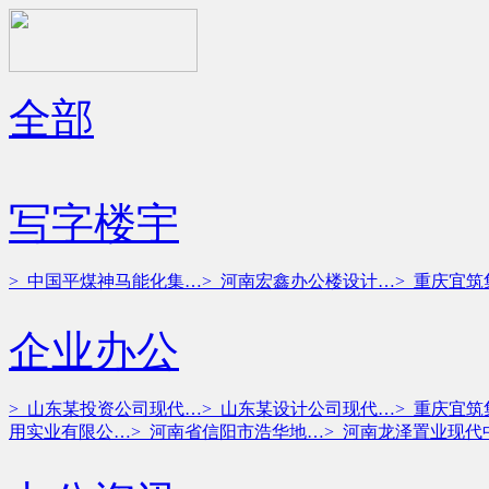
全部
写字楼宇
> 中国平煤神马能化集…
> 河南宏鑫办公楼设计…
> 重庆宜
企业办公
> 山东某投资公司现代…
> 山东某设计公司现代…
> 重庆宜
用实业有限公…
> 河南省信阳市浩华地…
> 河南龙泽置业现代