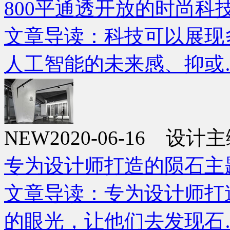
800平通透开放的时尚科
文章导读：科技可以展现
人工智能的未来感、抑或
NEW
2020-06-16 设
专为设计师打造的陨石主
文章导读：专为设计师打
的眼光，让他们去发现石