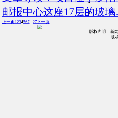
邮报中心这座17层的玻璃
上一页
1
2
3
4
5
6
7
...
27
下一页
版权声明：新
版