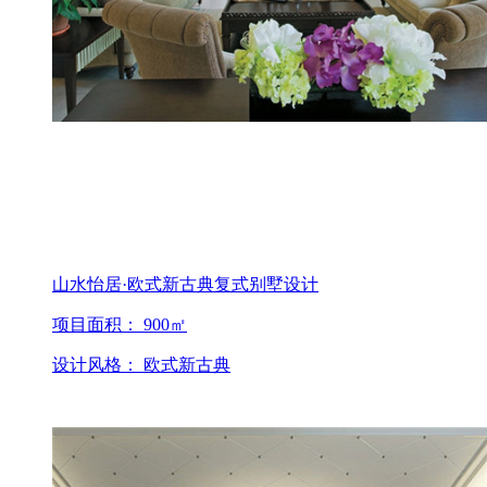
山水怡居·欧式新古典复式别墅设计
项目面积： 900㎡
设计风格： 欧式新古典