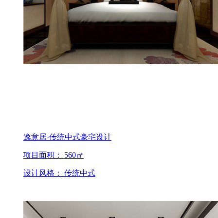
逸意居·传统中式豪宅设计
项目面积： 560㎡
设计风格： 传统中式