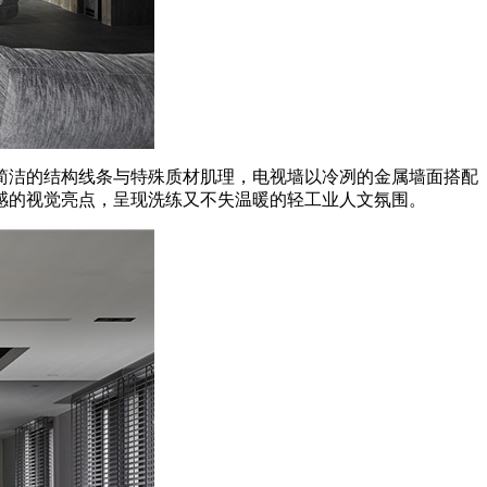
简洁的结构线条与特殊质材肌理，电视墙以冷冽的金属墙面搭配
感的视觉亮点，呈现洗练又不失温暖的轻工业人文氛围。