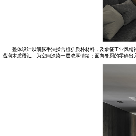
整体设计以细腻手法揉合粗犷质朴材料，及象征工业风精
温润木质语汇，为空间涂染一层浓厚情绪；面向餐厨的零碎出