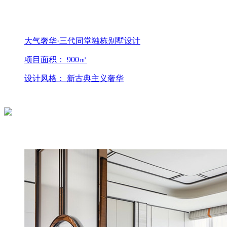
大气奢华·三代同堂独栋别墅设计
项目面积： 900㎡
设计风格： 新古典主义奢华