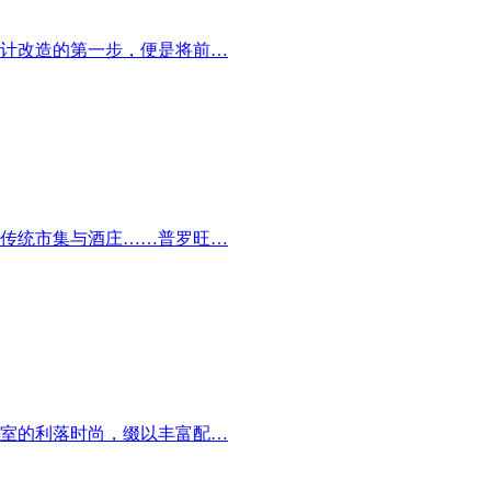
设计改造的第一步，便是将前…
传统市集与酒庄……普罗旺…
室的利落时尚，缀以丰富配…