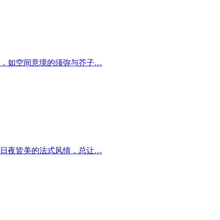
，如空间意境的须弥与芥子…
日夜皆美的法式风情，总让…