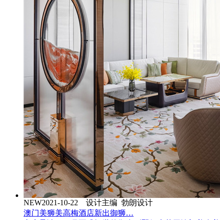
NEW
2021-10-22 设计主编 勃朗设计
澳门美狮美高梅酒店新出御狮…