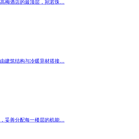
美高梅酒店的最顶层，宛若珠…
由建筑结构与冷暖异材搭接…
，妥善分配每一楼层的机能…