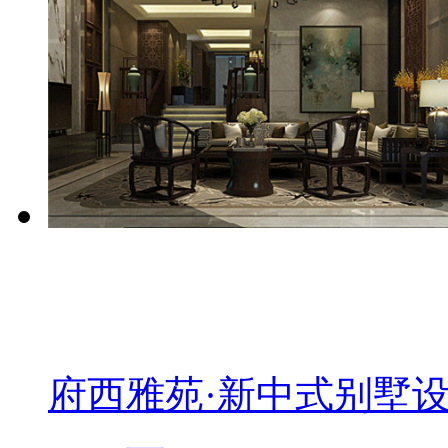
府西雅苑·新中式别墅