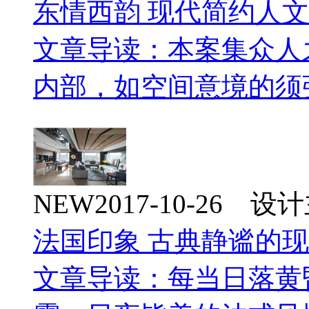
东情西韵 现代简约人
文章导读：本案集众人
内部，如空间意境的须
NEW
2017-10-26 
法国印象 古典静谧的
文章导读：每当日落黄