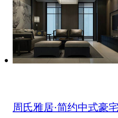
周氏雅居·简约中式豪