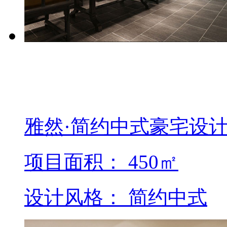
雅然·简约中式豪宅设
项目面积： 450㎡
设计风格： 简约中式