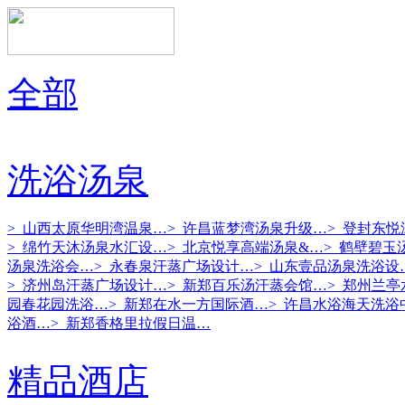
全部
洗浴汤泉
> 山西太原华明湾温泉…
> 许昌蓝梦湾汤泉升级…
> 登封东
> 绵竹天沐汤泉水汇设…
> 北京悦享高端汤泉&…
> 鹤壁碧玉
汤泉洗浴会…
> 永春泉汗蒸广场设计…
> 山东壹品汤泉洗浴设
> 济州岛汗蒸广场设计…
> 新郑百乐汤汗蒸会馆…
> 郑州兰
园春花园洗浴…
> 新郑在水一方国际酒…
> 许昌水浴海天洗浴
浴酒…
> 新郑香格里拉假日温…
精品酒店