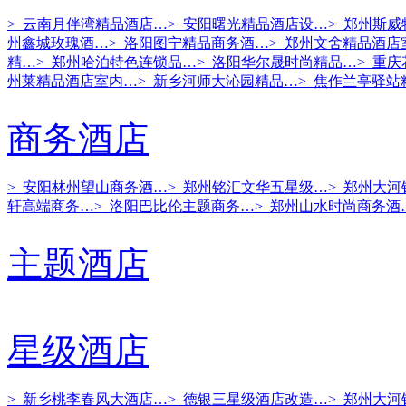
> 云南月伴湾精品酒店…
> 安阳曙光精品酒店设…
> 郑州斯
州鑫城玫瑰酒…
> 洛阳图宁精品商务酒…
> 郑州文舍精品酒店
精…
> 郑州哈泊特色连锁品…
> 洛阳华尔晟时尚精品…
> 重
州莱精品酒店室内…
> 新乡河师大沁园精品…
> 焦作兰亭驿站
商务酒店
> 安阳林州望山商务酒…
> 郑州铭汇文华五星级…
> 郑州大
轩高端商务…
> 洛阳巴比伦主题商务…
> 郑州山水时尚商务酒
主题酒店
星级酒店
> 新乡桃李春风大酒店…
> 德银三星级酒店改造…
> 郑州大