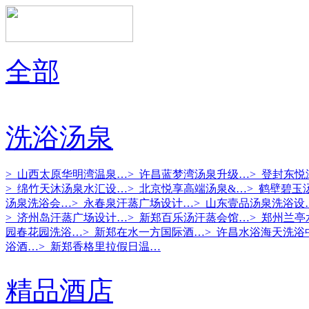
全部
洗浴汤泉
> 山西太原华明湾温泉…
> 许昌蓝梦湾汤泉升级…
> 登封东
> 绵竹天沐汤泉水汇设…
> 北京悦享高端汤泉&…
> 鹤壁碧玉
汤泉洗浴会…
> 永春泉汗蒸广场设计…
> 山东壹品汤泉洗浴设
> 济州岛汗蒸广场设计…
> 新郑百乐汤汗蒸会馆…
> 郑州兰
园春花园洗浴…
> 新郑在水一方国际酒…
> 许昌水浴海天洗浴
浴酒…
> 新郑香格里拉假日温…
精品酒店