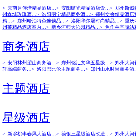
> 云南月伴湾精品酒店…
> 安阳曙光精品酒店设…
> 郑州斯
州鑫城玫瑰酒…
> 洛阳图宁精品商务酒…
> 郑州文舍精品酒店
精…
> 郑州哈泊特色连锁品…
> 洛阳华尔晟时尚精品…
> 重
州莱精品酒店室内…
> 新乡河师大沁园精品…
> 焦作兰亭驿站
商务酒店
> 安阳林州望山商务酒…
> 郑州铭汇文华五星级…
> 郑州大
轩高端商务…
> 洛阳巴比伦主题商务…
> 郑州山水时尚商务酒
主题酒店
星级酒店
> 新乡桃李春风大酒店…
> 德银三星级酒店改造…
> 郑州大