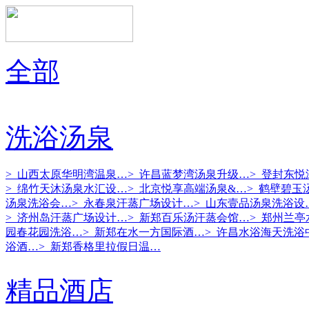
全部
洗浴汤泉
> 山西太原华明湾温泉…
> 许昌蓝梦湾汤泉升级…
> 登封东
> 绵竹天沐汤泉水汇设…
> 北京悦享高端汤泉&…
> 鹤壁碧玉
汤泉洗浴会…
> 永春泉汗蒸广场设计…
> 山东壹品汤泉洗浴设
> 济州岛汗蒸广场设计…
> 新郑百乐汤汗蒸会馆…
> 郑州兰
园春花园洗浴…
> 新郑在水一方国际酒…
> 许昌水浴海天洗浴
浴酒…
> 新郑香格里拉假日温…
精品酒店