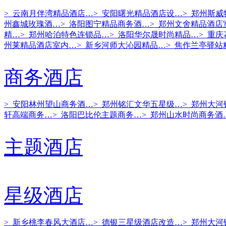
> 云南月伴湾精品酒店…
> 安阳曙光精品酒店设…
> 郑州斯
州鑫城玫瑰酒…
> 洛阳图宁精品商务酒…
> 郑州文舍精品酒店
精…
> 郑州哈泊特色连锁品…
> 洛阳华尔晟时尚精品…
> 重
州莱精品酒店室内…
> 新乡河师大沁园精品…
> 焦作兰亭驿站
商务酒店
> 安阳林州望山商务酒…
> 郑州铭汇文华五星级…
> 郑州大
轩高端商务…
> 洛阳巴比伦主题商务…
> 郑州山水时尚商务酒
主题酒店
星级酒店
> 新乡桃李春风大酒店…
> 德银三星级酒店改造…
> 郑州大